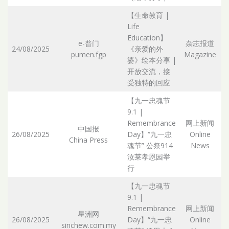
【生命教育 |
Life
Education】
e-普门
杂志报道
24/08/2025
《亲爱的外
pumen.fgp
Magazine
Ar
婆》绘本分享 |
开放交流，接
受独特的回应
【九一忠魂节
9.1 |
Remembrance
网上新闻
中国报
26/08/2025
Day】“九一忠
Online
China Press
Ar
魂节” 公祭914
News
汝莱孝恩园举
行
【九一忠魂节
9.1 |
Remembrance
网上新闻
星洲网
26/08/2025
Day】“九一忠
Online
sinchew.com.my
Ar