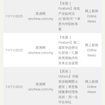
【专题 |
Feature】传统
网上新闻
星洲网
产业如何活
11/11/2025
Online
sinchew.com.my
出“新世代”？孝
Ar
News
恩与华阳给答
案
【专题 |
Feature】第二
网上新闻
星洲网
届世华趋势论
11/11/2025
Online
sinchew.com.my
坛登场！汇聚
Ar
News
政商领袖共绘
未来企业蓝图
【其他 |
Others】丹斯
里张晓卿爵士
网上新闻
星洲网
12/11/2025
逝世｜孝恩集
Online
sinchew.com.my
Ar
团董事经理朱
News
兆祥：用一生
守住华社