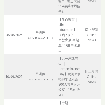
魂节” 追思大会
News
914汝莱孝恩园
举行
【生命教育 |
Life
Education】
网上新闻
星洲网
28/08/2025
《启 • 圆》生
Online
sinchew.com.my
Ar
命教育展 今起
News
至904麻中化展
出
【九一忠魂节
9.1 |
Remembrance
网上新闻
星洲网
Day】黄河大合
10/09/2025
Online
sinchew.com.my
唱和平音乐会
Ar
News
800人共享音乐
飨宴 （孝恩 协
办）
【专题 |