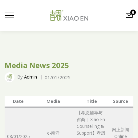
0
Media News 2025
By
Admin
01/01/2025
Date
Media
Title
Source
【孝恩辅导与
咨商 | Xiao En
Counselling &
网上新闻
e-南洋
Support】孝恩
08/01/2025
Online