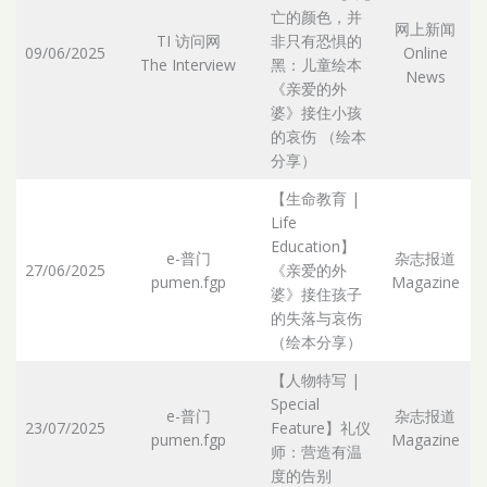
亡的颜色，并
网上新闻
TI 访问网
非只有恐惧的
09/06/2025
Online
The Interview
黑：儿童绘本
Ar
News
《亲爱的外
婆》接住小孩
的哀伤 （绘本
分享）
【生命教育 |
Life
Education】
e-普门
杂志报道
27/06/2025
《亲爱的外
pumen.fgp
Magazine
Ar
婆》接住孩子
的失落与哀伤
（绘本分享）
【人物特写 |
Special
e-普门
杂志报道
23/07/2025
Feature】礼仪
pumen.fgp
Magazine
Ar
师：营造有温
度的告别