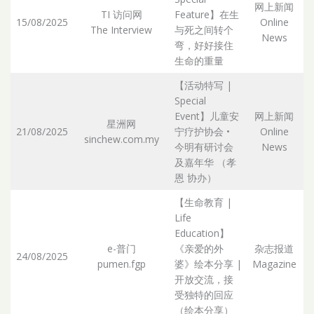
网上新闻
TI 访问网
Feature】在生
15/08/2025
Online
The Interview
与死之间转个
Ar
News
弯，好好接住
生命的重量
【活动特写 |
Special
Event】儿童安
网上新闻
星洲网
21/08/2025
宁疗护协会 •
Online
sinchew.com.my
Ar
今明有研讨会
News
及嘉年华 （孝
恩 协办）
【生命教育 |
Life
Education】
e-普门
《亲爱的外
杂志报道
24/08/2025
pumen.fgp
婆》绘本分享 |
Magazine
Ar
开放交流，接
受独特的回应
（绘本分享）