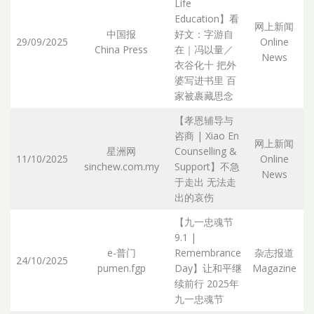
Life
Education】看
网上新闻
中国报
好文：字游自
29/09/2025
Online
China Press
在｜冯以量／
Ar
News
衣谷化十 把外
婆写进书里 百
家被裹藏思念
【孝恩辅导与
咨商 | Xiao En
网上新闻
星洲网
Counselling &
11/10/2025
Online
sinchew.com.my
Support】不急
Ar
News
于走出 无法走
出的哀伤
【九一忠魂节
9.1 |
e-普门
Remembrance
杂志报道
24/10/2025
pumen.fgp
Day】让和平继
Magazine
Ar
续前行 2025年
九一忠魂节