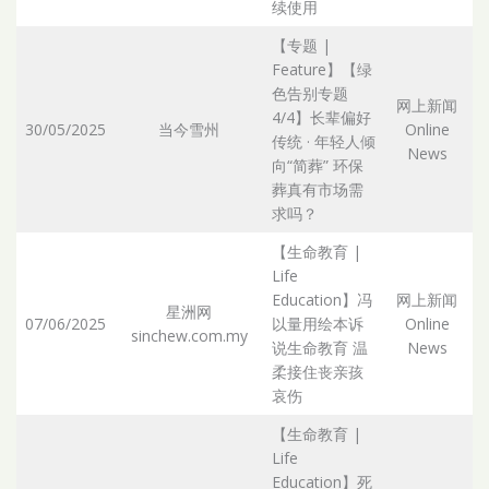
续使用
【专题 |
Feature】【绿
色告别专题
网上新闻
4/4】长辈偏好
30/05/2025
当今雪州
Online
传统 · 年轻人倾
Ar
News
向“简葬” 环保
葬真有市场需
求吗？
【生命教育 |
Life
Education】冯
网上新闻
星洲网
07/06/2025
以量用绘本诉
Online
sinchew.com.my
Ar
说生命教育 温
News
柔接住丧亲孩
哀伤
【生命教育 |
Life
Education】死