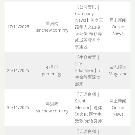
【公司资讯 |
Company
News】芙李三
网上新闻
星洲网
17/11/2025
路华人义山拟
Online
sinchew.com.my
Ar
设环保“植存葬”
News
或成芙蓉首个
试跑区
【生命教育 |
Life
e-普门
杂志报道
26/11/2025
Education】让
pumen.fgp
Magazine
Ar
生命教育流动
起来
【无语良师 |
Silent
网上新闻
星洲网
30/11/2025
Mentor】遗体
Online
sinchew.com.my
Ar
送火化 医学生
News
致敬“无语良师”
【无语良师 |