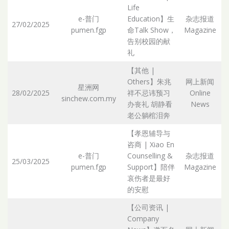
Life
e-普门
Education】生
杂志报道
27/02/2025
pumen.fgp
命Talk Show，
Magazine
Ar
告别校园的献
礼
【其他 |
Others】朱兆
网上新闻
星洲网
28/02/2025
祥不忌讳预习
Online
sinchew.com.my
Ar
办丧礼 胡静看
News
老公躺棺泪奔
【孝恩辅导与
咨商 | Xiao En
e-普门
Counselling &
杂志报道
25/03/2025
pumen.fgp
Support】陪伴
Magazine
Ar
哀伤者是最好
的安慰
【公司资讯 |
Company