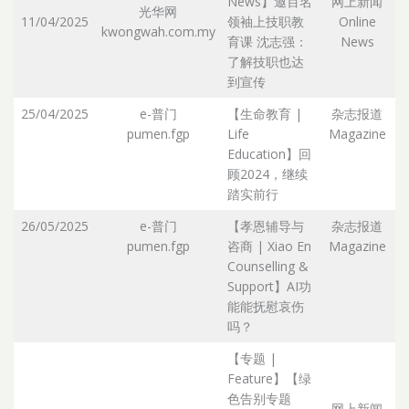
News】邀百名
网上新闻
光华网
11/04/2025
领袖上技职教
Online
kwongwah.com.my
Ar
育课 沈志强：
News
了解技职也达
到宣传
25/04/2025
e-普门
【生命教育 |
杂志报道
pumen.fgp
Life
Magazine
Ar
Education】回
顾2024，继续
踏实前行
26/05/2025
e-普门
【孝恩辅导与
杂志报道
pumen.fgp
咨商 | Xiao En
Magazine
Ar
Counselling &
Support】AI功
能能抚慰哀伤
吗？
【专题 |
Feature】【绿
色告别专题
网上新闻