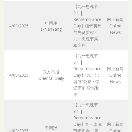
【九一忠魂节
9.1 |
Remembrance
网上新闻
e-南洋
14/09/2025
Day】缅怀英烈
Online
e-NanYang
Ar
与先贤贡献 •
News
九一忠魂节肃
穆庄严
【九一忠魂节
9.1 |
Remembrance
网上新闻
东方日报
14/09/2025
Day】“九一忠
Online
Oriental Daily
Ar
魂节”公祭 • 铭
News
记历史 珍惜和
平
【九一忠魂节
9.1 |
Remembrance
Day】九一忠魂
网上新闻
中国报
14/09/2025
节追思会｜郑
Online