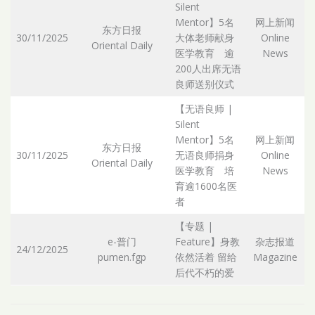
Silent
Mentor】5名
网上新闻
东方日报
30/11/2025
大体老师献身
Online
Oriental Daily
Ar
医学教育 逾
News
200人出席无语
良师送别仪式
【无语良师 |
Silent
Mentor】5名
网上新闻
东方日报
30/11/2025
无语良师捐身
Online
Oriental Daily
Ar
医学教育 培
News
育逾1600名医
者
【专题 |
e-普门
Feature】身教
杂志报道
24/12/2025
pumen.fgp
依然活着 留给
Magazine
Ar
后代不朽的爱