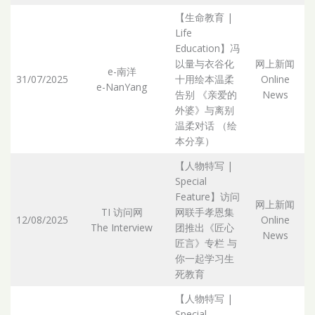
【生命教育 |
Life
Education】冯
以量与衣谷化
网上新闻
e-南洋
31/07/2025
十用绘本温柔
Online
e-NanYang
Ar
告别 《亲爱的
News
外婆》与离别
温柔对话 （绘
本分享）
【人物特写 |
Special
Feature】访问
网上新闻
TI 访问网
网联手孝恩集
12/08/2025
Online
The Interview
团推出《匠心
Ar
News
匠言》专栏 与
你一起学习生
死教育
【人物特写 |
Special