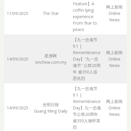
Feature】A
网上新闻
coffin-lying
11/09/2025
The Star
Online
experience:
Ar
News
From fear to
peace
【九一忠魂节
9.1 |
Remembrance
网上新闻
星洲网
14/09/2025
Day】“九一忠
Online
sinchew.com.my
Ar
魂节” 公祭20周
News
年 逾350人追
思先烈
【九一忠魂节
9.1 |
Remembrance
网上新闻
光明日报
14/09/2025
Day】九一忠魂
Online
Guang Ming Daily
Ar
节公祭20周年
News
逾350人缅怀英
烈