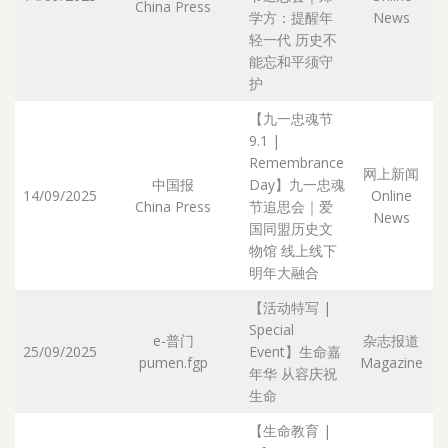
China Press
Ar
学方：提醒年
News
轻一代 历史不
能忘和平须守
护
【九一忠魂节
9.1 |
Remembrance
网上新闻
中国报
Day】九一忠魂
14/09/2025
Online
China Press
节追思会｜爱
Ar
News
国同盟历史文
物馆 线上线下
明年大融合
【活动特写 |
Special
e-普门
杂志报道
25/09/2025
Event】生命嘉
pumen.fgp
Magazine
Ar
年华 从容庆祝
生命
【生命教育 |