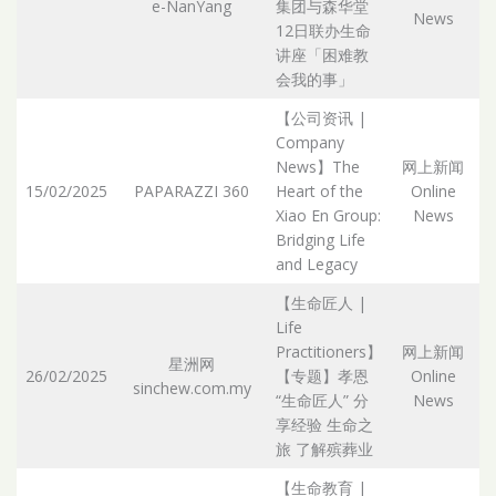
e-NanYang
集团与森华堂
Ar
News
12日联办生命
讲座「困难教
会我的事」
【公司资讯 |
Company
News】The
网上新闻
15/02/2025
PAPARAZZI 360
Heart of the
Online
Ar
Xiao En Group:
News
Bridging Life
and Legacy
【生命匠人 |
Life
Practitioners】
网上新闻
星洲网
26/02/2025
【专题】孝恩
Online
sinchew.com.my
Ar
“生命匠人” 分
News
享经验 生命之
旅 了解殡葬业
【生命教育 |