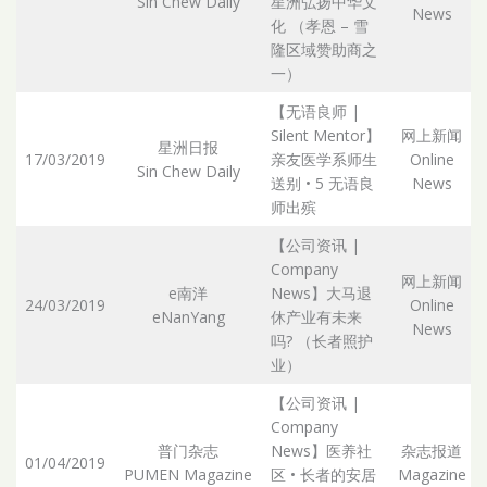
Sin Chew Daily
星洲弘扬中华文
News
化 （孝恩 – 雪
隆区域赞助商之
一）
【无语良师 |
Silent Mentor】
网上新闻
星洲日报
17/03/2019
亲友医学系师生
Online
Sin Chew Daily
送别 • 5 无语良
News
师出殡
【公司资讯 |
Company
网上新闻
e南洋
News】大马退
24/03/2019
Online
eNanYang
休产业有未来
News
吗? （长者照护
业）
【公司资讯 |
Company
普门杂志
News】医养社
杂志报道
01/04/2019
PUMEN Magazine
区 • 长者的安居
Magazine