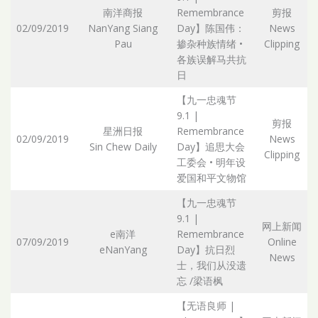
南洋商报
Remembrance
剪报
02/09/2019
NanYang Siang
Day】陈国伟：
News
Pau
掺杂种族情绪 •
Clipping
各族误解马共抗
日
【九一忠魂节
9.1 |
剪报
星洲日报
Remembrance
02/09/2019
News
Sin Chew Daily
Day】追思大会
Clipping
工委会 • 明年设
爱国和平文物馆
【九一忠魂节
9.1 |
网上新闻
e南洋
Remembrance
07/09/2019
Online
eNanYang
Day】抗日烈
News
士，我们从没遗
忘 /梁语枫
【无语良师 |