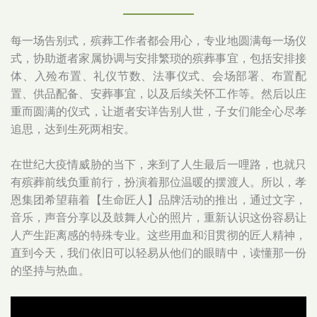
每一场告别式，殡葬工作者都会用心，专业地圆满每一场仪
式，协助逝者家属协调与安排繁琐的殡葬事宜，包括安排接
体、入殓布置、礼仪节数、法事仪式、会场部署、布置配
置、供品配备、安葬事宜，以及后续关怀工作等。然后以庄
重而圆满的仪式，让逝者安详告别人世，子女们能全心尽孝
追思，达到生死两相安。
在世纪大疫情威胁的当下，来到了人生最后一哩路，也就只
有殡葬前线负重前行，扮演着那位温暖的摆渡人。所以，孝
恩集团希望藉着【生命匠人】品牌活动的推出，通过文字，
音乐，声音分享以及鼓舞人心的照片，重新认识这份容易让
人产生距离感的特殊专业。这些用血和泪贯彻的匠人精神，
直到今天，我们依旧可以轻易从他们的眼睛中，读懂那一份
的坚持与热血。