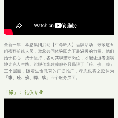
全新一年，孝恩集团启动【生命匠人】品牌活动，致敬这五
组殡葬前线人员，邀您共同体验阳光下最温暖的力量。他们
始于初心，成于坚持，各司其职坚守岗位，才能让逝者圆满
地走完人生路。跳脱传统殡葬服务只局限于「殓、殡、葬」
三个层面，随着生命教育的广泛推广，孝恩也将之延伸为
「缘、殓、殡、葬、续」
五个服务层面。
「缘」
： 礼仪专业