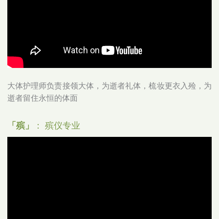
大体护理师负责接领大体，为逝者礼体，梳妆更衣入殓，为
逝者留住永恒的体面
「殡」
： 殡仪专业