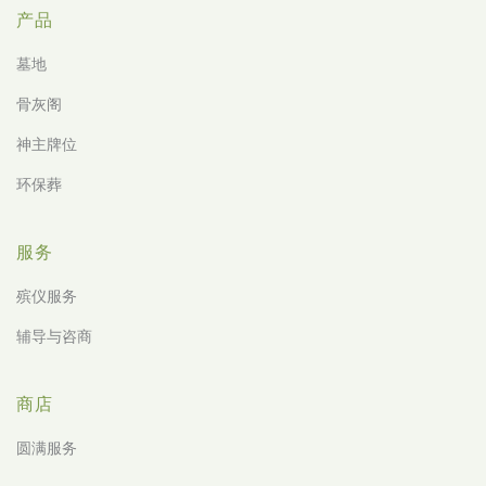
产品
墓地
骨灰阁
神主牌位
环保葬
服务
殡仪服务
辅导与咨商
商店
圆满服务