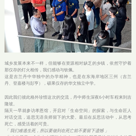
城乡发展本来不一样，但能够在资源相对缺乏的乡镇，依然守护着
那仅存的灯火相传，我们感动与钦佩。
这是吉兰丹中华独中的办学精神，也是在东海岸地区三州（吉兰
丹、登嘉楼与彭亨），硕果仅存的华文独立中学。
因此我们彼此格外珍惜这次的交流，丹中师生深夜6小时车程来到吉
隆坡。
隔天一早就参访孝恩馆，开启对「生命空间」的探索，与生命匠人
对话交流，追思无语良师留下的大爱。最后在反思活动中，从思考
死亡，感受活着的可贵。
「 我们难逃生死，所以要做到在死亡前不要留下遗憾 」