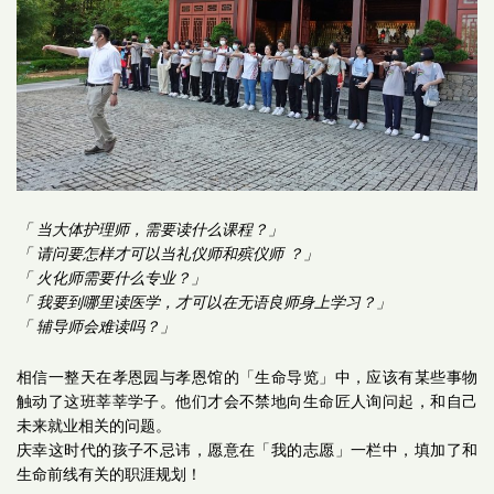
「 当大体护理师，需要读什么课程？」
「 请问要怎样才可以当礼仪师和殡仪师 ？」
「 火化师需要什么专业？」
「 我要到哪里读医学，才可以在无语良师身上学习？」
「 辅导师会难读吗？」
相信一整天在孝恩园与孝恩馆的「生命导览」中，
应该有某些事物
触动了这班莘莘学子。
他们才会不禁地向生命匠人询问起，
和自己
未来就业相关的问题。
庆幸这时代的孩子不忌讳，
愿意在「我的志愿」一栏中，
填加了和
生命前线有关的职涯规划！