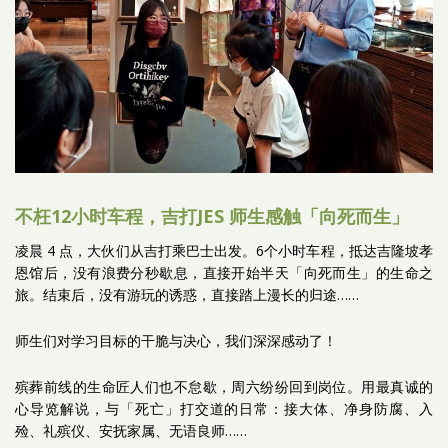
不枉12小时车程，吉打JES 师生感触「向死而生」
凌晨 4 点，大伙们从吉打乘巴士出发。6个小时车程，抵达吉隆坡孝
恩馆后，没有浪费分秒歇息，直接开始半天「向死而生」的生命之
旅。
结束后，没有游玩的诱惑，直接踏上漫长的归途……
师生们对学习目标的干脆与决心，我们深深感动了！
殡葬前线的生命匠人们也不怠歇，周六纷纷回到岗位。用最真诚的
心导览解说，与「死亡」打交道的日常：接大体、净身防腐、入
殓、礼殡仪、安抚家属、无语良师……