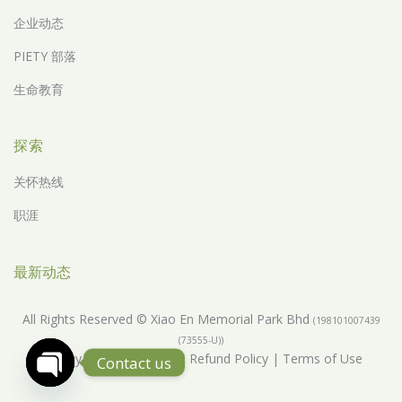
企业动态
PIETY 部落
生命教育
探索
关怀热线
职涯
最新动态
All Rights Reserved © Xiao En Memorial Park Bhd
(198101007439
(73555-U))
Privacy Policy
|
Return & Refund Policy
|
Terms of Use
Contact us