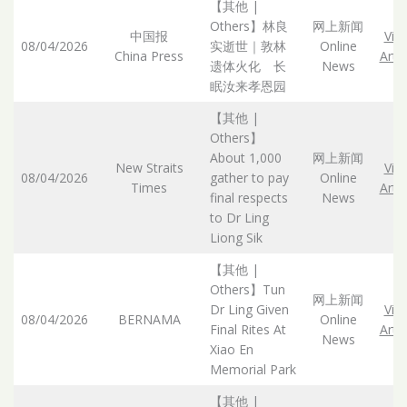
【其他 |
Others】林良
网上新闻
中国报
Vie
08/04/2026
实逝世｜敦林
Online
China Press
Artic
遗体火化 长
News
眠汝来孝恩园
【其他 |
Others】
About 1,000
网上新闻
New Straits
Vie
08/04/2026
gather to pay
Online
Times
Artic
final respects
News
to Dr Ling
Liong Sik
【其他 |
Others】Tun
网上新闻
Dr Ling Given
Vie
08/04/2026
BERNAMA
Online
Final Rites At
Artic
News
Xiao En
Memorial Park
【其他 |