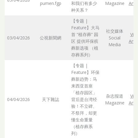
pumen.fgp
和我们有多少
Magazine
Artic
种关系？
【专题 |
Feature】大马
社交媒体
首 “植存葬” 园
Vie
03/04/2026
公視新聞網
Social
区 提供环保殡
Artic
Media
葬新选项 （植
存葬系列）
【专题 |
Feature】环保
葬新趋势：马
来西亚首座
「植存园区」
杂志报道
Vie
04/04/2026
天下雜誌
背后是台湾经
Magazine
Artic
验！不立碑、
不祭拜，却更
懂生命重量
（植存葬系
列）