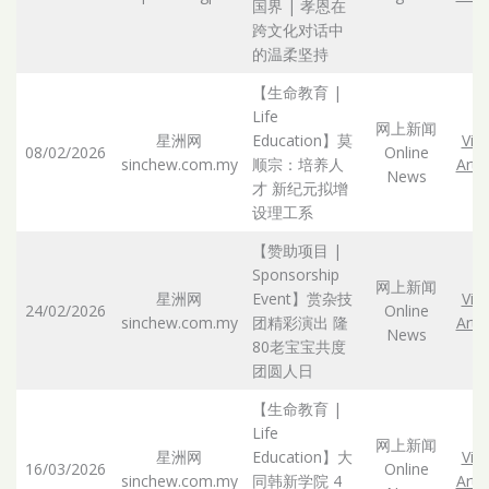
国界 | 孝恩在
跨文化对话中
的温柔坚持
【生命教育 |
Life
网上新闻
星洲网
Education】莫
Vie
08/02/2026
Online
sinchew.com.my
顺宗：培养人
Artic
News
才 新纪元拟增
设理工系
【赞助项目 |
Sponsorship
网上新闻
星洲网
Event】赏杂技
Vie
24/02/2026
Online
sinchew.com.my
团精彩演出 隆
Artic
News
80老宝宝共度
团圆人日
【生命教育 |
Life
网上新闻
星洲网
Education】大
Vie
16/03/2026
Online
sinchew.com.my
同韩新学院 4
Artic