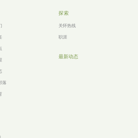
探索
们
关怀热线
任
职涯
点
最新动态
程
态
 部落
育
)