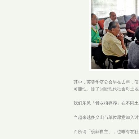
其中，芙蓉华济公会早在去年，便
可能性。除了回应现代社会对土地
我们乐见「骨灰植存葬」在不同土
当越来越多义山与单位愿意加入讨
而所谓「殡葬自主」，也唯有在社