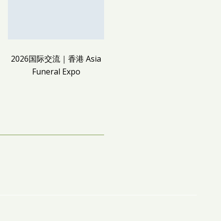
2026国际交流｜香港 Asia
走访骨灰植存葬，大马神学
Funeral Expo
院从「心」理解生命