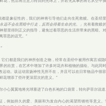
鲜花，然后将注意力转回到光球上，并若无其事的将它从空中
说都是象征性的，我们的神将引导他们走向生死救赎。在圣经里，
永远不会在黑暗中行走，反而会得着生命的光。
」光有着救赎
神那里得到正义的指导，避免过着罪恶的生活所带来的黑暗。
离罪恶的诅咒。”
”
它们都是我们的神所创造之物，经常在圣经中被用作寓言或隐喻而已
界的欣赏，在艺术中增加了许多对花卉和植物的描绘。与此同
rna 的宗教运动。该运动宣扬神性无所不在，并且可以在日常物品
鲜花增添了些许更深层次的意义。”
尔小心翼翼地将光球塞进了白色长袍的口袋里，转向萨菲尔说道
象征，例如持久的爱、美丽和为发自内心的渴望而牺牲等意义。