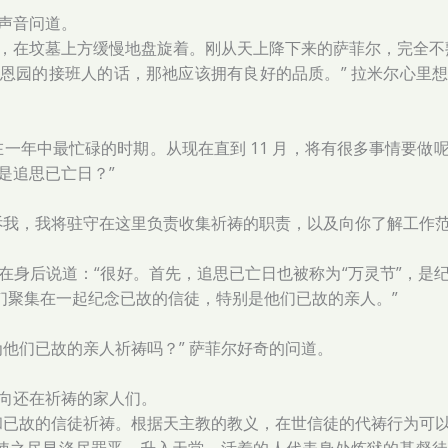
个声音问道。
，在坟墓上方缓慢地盘旋着。刚从天上降下来的萨菲尔，完全不
恩园的接班人的话，那祂应该拥有良好的品质。” 拉米尔心里
在一年中最忙碌的时期。从现在直到 11 月，将有很多事情要做
是追思已亡日？”
诉我，我将驻守在这里负责收集祈祷的职责，以及向你了解工作范
在身后说道：“很好。首先，追思已亡日也被称为“万灵节”，是
众信徒们聚集在一起纪念已故的信徒，特别是他们已故的亲人。”
为他们已故的亲人祈祷吗？” 萨菲尔好奇的问道。
向还在祈祷的家人们。
和已故的信徒祈祷。根据天主教的教义，在世信徒的代祷行为可