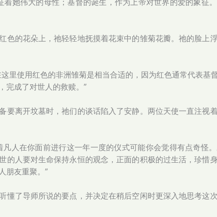
界玫瑰，象征着她伟大的母性；基督的诞生，作为上帝对世界的爱的象
红色的花朵上，祂轻轻地抚摸着花束中的雏菊花瓣。祂的脸上
在这里使用红色的非洲雏菊是相当合适的，因为红色通常代表基
，完成了对世人的救赎。”
备要离开坟墓时，祂们的谈话陷入了安静。两位天使一直注视
着凡人在你面前进行这一年一度的仪式可能你会觉得有点奇怪
世的人要对生命保持永恒的观念，正面的积极的过生活，珍惜
人朋友重聚。”
听懂了导师所说的要点，并决定在稍后空闲时更深入地思考这