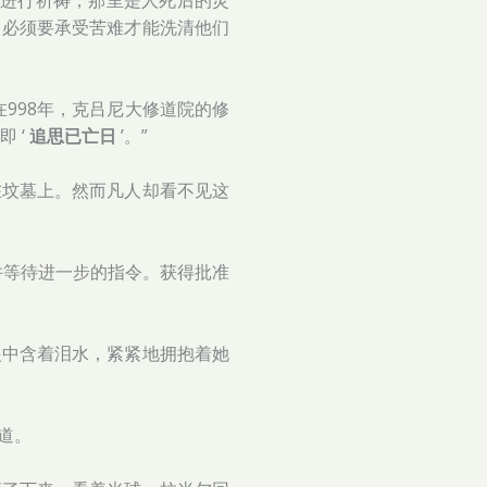
基督徒进行祈祷，那里是人死后的灵
，必须要承受苦难才能洗清他们
998年，克吕尼大修道院的修
即 ‘
追思已亡日
’。”
在坟墓上。然而凡人却看不见这
并等待进一步的指令。获得批准
眼中含着泪水，紧紧地拥抱着她
道。