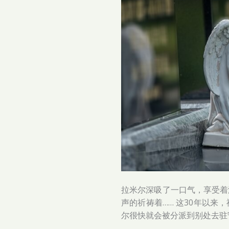
拉米尔深吸了一口气，享受着
声的祈祷着…… 这30年以
尔很快就会被分派到别处去驻