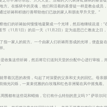
gatory）使之尽早涤尽罪恶、升入天堂。活着的人代表身处炼狱的
地方。在炼狱中的灵魂，他们和活着的基督徒一样是教会成员
通过祈祷和积德行善帮助他们已故的家人和朋友早升天堂。”
察他们的祈祷如何慢慢地凝聚成一个光球，然后祂继续说道：“在
）将万圣节（11月1日）的后一天（11月2日）定为追思已亡教友之日，
了指一家人的前方。一个由家人们祈祷而形成的光球，便盘旋
样。
作是收集这些祈祷，然后将它们送到天堂的分配中心进行审核，
”
就带着沉思的表情，勾起了对深爱的父亲和丈夫的回忆。母亲
前烛光闪烁，一束束优雅的白玫瑰和红色非洲菊在风中摇曳着。
墓周围都有这些花和蜡烛，它们有什么特别的意义吗？” 萨菲尔问