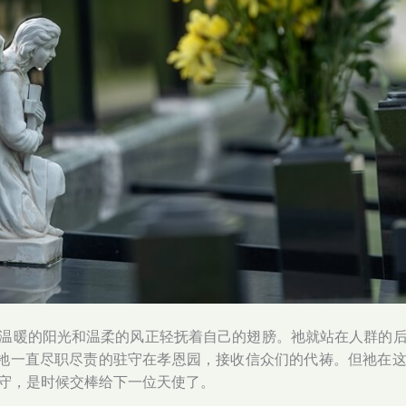
温暖的阳光和温柔的风正轻抚着自己的翅膀。祂就站在人群的
来，祂一直尽职尽责的驻守在孝恩园，接收信众们的代祷。但祂在
守，是时候交棒给下一位天使了。