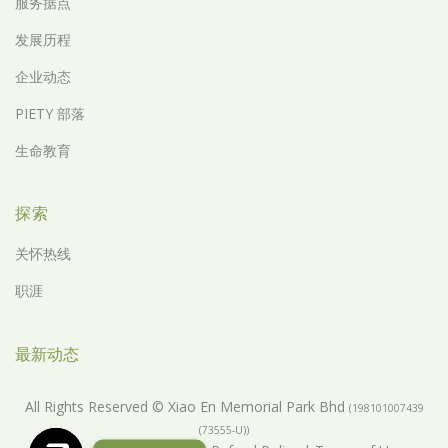
服务据点
发展历程
企业动态
PIETY 部落
生命教育
探索
关怀热线
职涯
最新动态
All Rights Reserved © Xiao En Memorial Park Bhd
(198101007439
(73555-U))