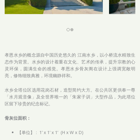
孝恩水乡的概念源自中国历史悠久的 江南水乡，以小桥流水精致生
态作为背景。水乡的设计着重在文化、艺术的传承，提升宗教的心
灵环保，圆满生命的感觉。孝恩水乡骨灰阁在设计上强调宽敞明
亮，修饰细致典雅，环境幽静祥和。
水乡全塔位区选用花岗石材，造型简约大方。在公共区更供奉一尊
「水月观音像」及全世界唯一的「朱家子训」大型作品，为此塔位
区留下珍贵的纪念标记。
骨灰位面积：
【单位】 : 1’ x 1’ x 1’ (H x W x D)