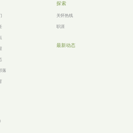
探索
们
关怀热线
任
职涯
点
最新动态
程
态
 部落
育
)