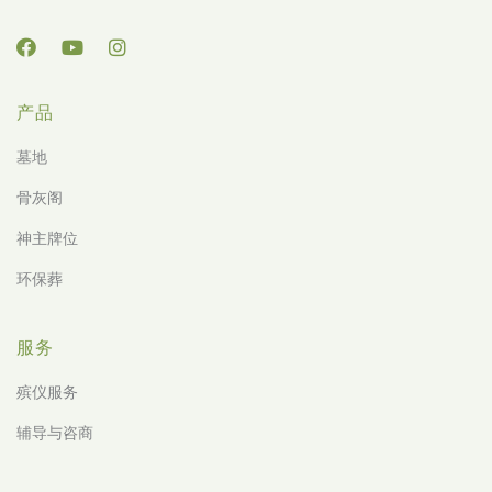
产品
墓地
骨灰阁
神主牌位
环保葬
服务
殡仪服务
辅导与咨商