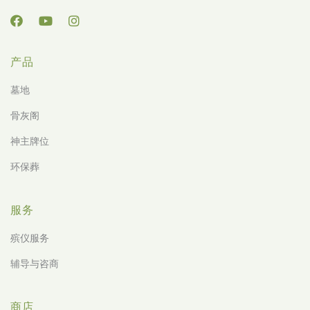
产品
墓地
骨灰阁
神主牌位
环保葬
服务
殡仪服务
辅导与咨商
商店