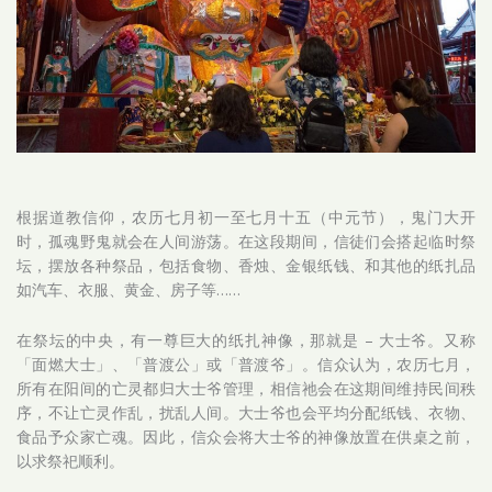
根据道教信仰，农历七月初一至七月十五（中元节），鬼门大开
时，孤魂野鬼就会在人间游荡。在这段期间，信徒们会搭起临时祭
坛，摆放各种祭品，包括食物、香烛、金银纸钱、和其他的纸扎品
如汽车、衣服、黄金、房子等……
在祭坛的中央，有一尊巨大的纸扎神像，那就是 – 大士爷。又称
「面燃大士」、「普渡公」或「普渡爷」。信众认为，农历七月，
所有在阳间的亡灵都归大士爷管理，相信祂会在这期间维持民间秩
序，不让亡灵作乱，扰乱人间。大士爷也会平均分配纸钱、衣物、
食品予众家亡魂。因此，信众会将大士爷的神像放置在供桌之前，
以求祭祀顺利。