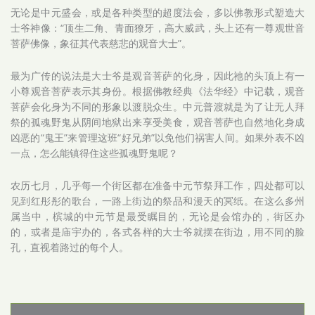
无论是中元盛会，或是各种类型的超度法会，多以佛教形式塑造大
士爷神像：“顶生二角、青面獠牙，高大威武，头上还有一尊观世音
菩萨佛像，象征其代表慈悲的观音大士”。
最为广传的说法是大士爷是观音菩萨的化身，因此祂的头顶上有一
小尊观音菩萨表示其身份。根据佛教经典《法华经》中记载，观音
菩萨会化身为不同的形象以渡脱众生。中元普渡就是为了让无人拜
祭的孤魂野鬼从阴间地狱出来享受美食，观音菩萨也自然地化身成
凶恶的“鬼王”来管理这班“好兄弟”以免他们祸害人间。如果外表不凶
一点，怎么能镇得住这些孤魂野鬼呢？
农历七月，几乎每一个街区都在准备中元节祭拜工作，四处都可以
见到红彤彤的歌台，一路上街边的祭品和漫天的冥纸。在这么多州
属当中，槟城的中元节是最受瞩目的，无论是会馆办的，街区办
的，或者是庙宇办的，各式各样的大士爷就摆在街边，用不同的脸
孔，直视着路过的每个人。