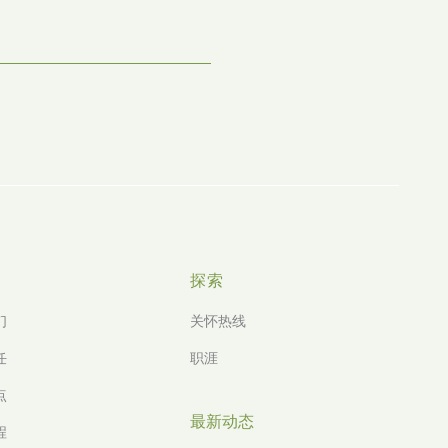
探索
们
关怀热线
任
职涯
点
最新动态
程