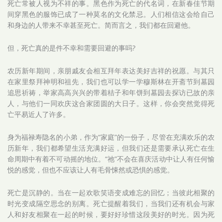
死亡常被人视为不祥的事。黑色作为死亡的代名词，在新春佳节期
间穿黑色的服饰已成了一种莫名的文化禁忌。人们相信这会给自己
和身边的人带来不幸甚至死亡。简而言之，我们都在回避他。
但，死亡真的是件不幸和需要回避的事吗?
农历新年期间，亲朋戚友会相互拜年表达美好吉祥的祝愿。与其只
在家里祭拜神明和祖先，我们也可以学一学穆斯林在开斋节到墓园
追思祈祷，举家高高兴兴的带着桔子和年饼到墓园去探访已故的亲
人，与他们一同欢庆这合家团圆的大日子。这样，你会突然觉得死
亡平易近人了许多。
身为福禄寿隐名的小弟，作为“家庭”的一份子，尽管在充满欢乐的农
历新年，我们都希望生活充满好运，但我们还是需要承认死亡在生
命周期中有着不可动摇的地位。“祂”不会在喜庆活动中让人有任何愉
悦的感觉，但也不应该让人有毛骨悚然或恐惧的感觉。
死亡是沉静的。当在一起欢歌笑语变成难忘的回忆；当彼此相聚的
时光变成隔空思念的别离。死亡提醒着我们，当我们还有机会与家
人和好友相聚在一起的时候，要好好珍惜这段美好的时光。因为死