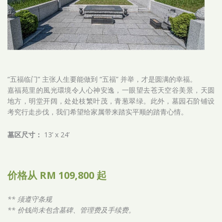
“五福临门” 主张人生要能做到 “五福” 并举，才是圆满的幸福。
嘉福苑里的風光環境令人心神安逸，一眼望去苍天空谷美景，天圆
地方，明堂开阔，处处枝繁叶茂，青葱翠绿。此外，墓园石阶铺设
考究行走步伐，我们希望给家属带来踏实平顺的踏青心情。
墓区尺寸：
13’ x 24’
价格从 RM 109,800 起
** 须遵守条规
** 价钱尚未包含墓碑、管理费及手续费。