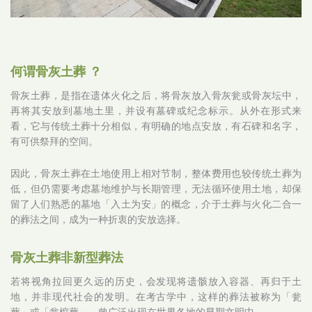
何谓骨灰土葬 ？
骨灰土葬，是指在遗体火化之后，将骨灰放入骨灰瓮或骨灰坛中，
再将其安放到墓地土里，并设有墓碑或纪念标示。从外在形式来
看，它与传统土葬十分相似，有明确的地点安放，有石碑和名字，
有可供祭拜的空间。
因此，骨灰土葬在土地使用上相对节制，整体费用也较传统土葬为
低，但仍需要考虑墓地维护与长期管理，无法循环使用土地，却保
留了人们熟悉的墓地「入土为安」的概念，介于土葬与火化二合一
的葬法之间，成为一种折衷的安放选择。
骨灰土葬非新型葬法
若将视角拉回更久远的历史，会发现将遗骸放入容器、再归于土
地，并非现代社会的发明。在考古学中，这样的葬法被称为「瓮
葬」或「瓮棺葬」，曾广泛出现在世界各地的早期文明中。