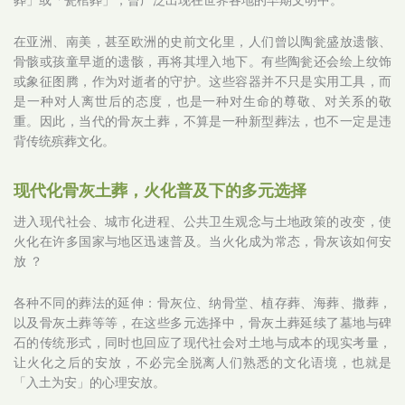
在亚洲、南美，甚至欧洲的史前文化里，人们曾以陶瓮盛放遗骸、
骨骸或孩童早逝的遗骸，再将其埋入地下。有些陶瓮还会绘上纹饰
或象征图腾，作为对逝者的守护。这些容器并不只是实用工具，而
是一种对人离世后的态度，也是一种对生命的尊敬、对关系的敬
重。因此，当代的骨灰土葬，不算是一种新型葬法，也不一定是违
背传统殡葬文化。
现代化骨灰土葬，火化普及下的多元选择
进入现代社会、城市化进程、公共卫生观念与土地政策的改变，使
火化在许多国家与地区迅速普及。当火化成为常态，骨灰该如何安
放 ？
各种不同的葬法的延伸：骨灰位、纳骨堂、植存葬、海葬、撒葬，
以及骨灰土葬等等，在这些多元选择中，骨灰土葬延续了墓地与碑
石的传统形式，同时也回应了现代社会对土地与成本的现实考量，
让火化之后的安放，不必完全脱离人们熟悉的文化语境，也就是
「入土为安」的心理安放。