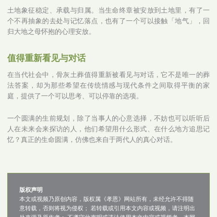
土地象征稳定、承载与归属。当生命终章被安放到土地里，有了一
个不再抽象的去处与记忆落点，也有了一个可以接触「地气」，回
归大地之母怀抱的心理安放。
值得重新看见与对话
在当代社会中，骨灰土葬值得重新被看见与对话，它不是唯一的葬
法答案，却为那些希望在传统情感与现代条件之间取得平衡的家
庭，提供了一个可以思考、可以停靠的选项。
一个圆满的生前规划，除了当事人的心意选择，不妨也可以听听后
人在未来会来探访的人，他们希望用什么形式、在什么地方追思记
忆？真正的生命圆满，仿佛也来自于两代人的真心对话。
版权声明
本文或视频乃原创内容，版权属《孝恩》网站所有，未经允许不得随
意转载，否则将视为侵权； 若转载或引用本文内容或视频，请注明出