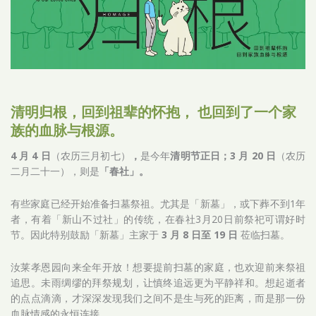
清明归根，回到祖辈的怀抱， 也回到了一个家
族的血脉与根源。
4
月
4
日
（农历三月初七）
，
是今年
清明节正日；
3
月
20
日
（农历
二月二十一），则是
「春社」。
有些家庭已经开始准备扫墓祭祖。尤其是「新墓」，或下葬不到1年
者，有着「新山不过社」的传统，在春社3月20日前祭祀可谓好时
节。因此特别鼓励「新墓」主家于
3 月 8 日至 19 日
莅临扫墓。
汝莱孝恩园向来全年开放！想要提前扫墓的家庭，也欢迎前来祭祖
追思。未雨绸缪的拜祭规划，让慎终追远更为平静祥和。想起逝者
的点点滴滴，才深深发现我们之间不是生与死的距离，而是那一份
血脉情感的永恒连接。