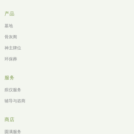
产品
墓地
骨灰阁
神主牌位
环保葬
服务
殡仪服务
辅导与咨商
商店
圆满服务