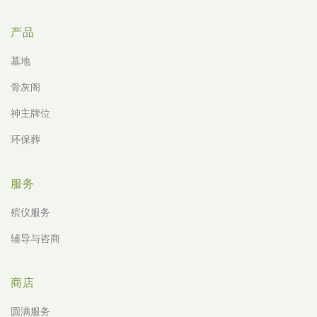
产品
墓地
骨灰阁
神主牌位
环保葬
服务
殡仪服务
辅导与咨商
商店
圆满服务