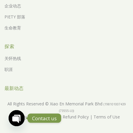
企业动态
PIETY 部落
生命教育
探索
关怀热线
职涯
最新动态
All Rights Reserved © Xiao En Memorial Park Bhd
(198101007439
(73555-U))
Privacy Policy
|
Return & Refund Policy
|
Terms of Use
Contact us
Open Chaty