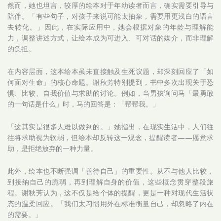
然而，她也坦言，较厚的绘本对于年幼读者而言，确实需要引导与
陪伴。「有些句子，对孩子来说可能太抽象，需要用更浅白的语言
去转化。」因此，在实际应用中，她会根据对象的年龄与理解能
力，调整讲述方式，让绘本成为可进入、可对话的媒介，而非理解
的负担。
在内容层面，这本绘本虽未直接触及生死议题，却深刻回应了「如
何面对生命」的核心命题。谢秋芳特别提到，书中多次出现关于恐
惧、比较、自我价值与求助的讨论。例如，当男孩询问马「最勇敢
的一句话是什么」时，马的回答是：「帮帮我。」
「这其实是很多人难以做到的。」她指出，在现实生活中，人们往
往将求助视为软弱，但绘本却反转这一观念，提醒读者——愿意求
助，是拒绝放弃的一种力量。
此外，绘本也不断强调「善待自己」的重要性。从不与他人比较，
到接纳自己的脆弱，再到理解自身的价值，这些概念贯穿整段旅
程。谢秋芳认为，这不仅是给个体的提醒，更是一种对现代生活状
态的温柔回应。「我们太习惯用外在标准衡量自己，却忽略了内在
的需要。」