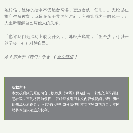
她相信，这样的绘本不仅适合阅读，更适合被「使用」。无论是在
推广生命教育，或是在亲子共读的时刻，它都能成为一面镜子，让
人重新理解自己与他人的关系。
「也许我们无法马上改变什么，」她轻声说道，「但至少，可以开
始学会，好好对待自己。」
原文摘自于《普门》杂志 【
原文链接
】
版权声明
本文或视频乃原创内容，版权属《孝恩》网站所有，未经允许不得随
意转载，否则将视为侵权； 若转载或引用本文内容或视频，请注明出
处来源及原作者； 不遵守此声明或违法使用本文内容或视频者，本网
站将保留依法追究权利。