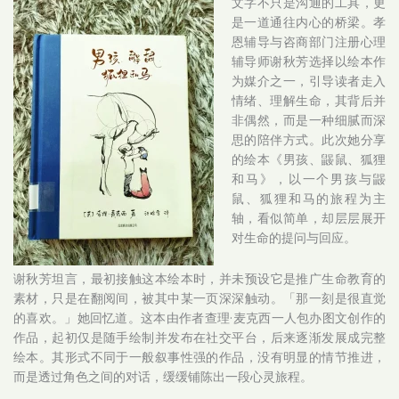
文字不只是沟通的工具，更
是一道通往内心的桥梁。孝
恩辅导与咨商部门注册心理
辅导师谢秋芳选择以绘本作
为媒介之一，引导读者走入
情绪、理解生命，其背后并
非偶然，而是一种细腻而深
思的陪伴方式。此次她分享
的绘本《男孩、鼹鼠、狐狸
和马》，以一个男孩与鼹
鼠、狐狸和马的旅程为主
轴，看似简单，却层层展开
对生命的提问与回应。
谢秋芳坦言，最初接触这本绘本时，并未预设它是推广生命教育的
素材，只是在翻阅间，被其中某一页深深触动。「那一刻是很直觉
的喜欢。」她回忆道。这本由作者查理·麦克西一人包办图文创作的
作品，起初仅是随手绘制并发布在社交平台，后来逐渐发展成完整
绘本。其形式不同于一般叙事性强的作品，没有明显的情节推进，
而是透过角色之间的对话，缓缓铺陈出一段心灵旅程。