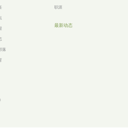
任
职涯
点
最新动态
程
态
 部落
育
)