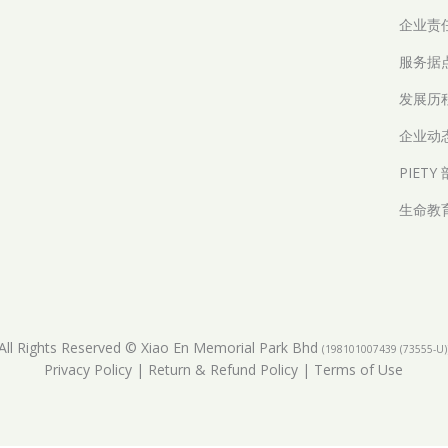
企业责
服务据
发展历
企业动
PIETY
生命教
All Rights Reserved © Xiao En Memorial Park Bhd
(198101007439 (73555-U)
Privacy Policy
|
Return & Refund Policy
|
Terms of Use