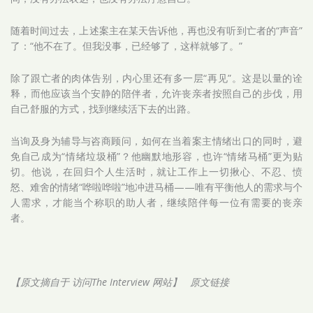
随着时间过去，上述案主在某天告诉他，再也没有听到亡者的“声音”
了：“他不在了。但我没事，已经够了，这样就够了。”
除了跟亡者的肉体告别，内心里还有多一层“再见”。这是以量的诠
释，而他应该当个安静的陪伴者，允许丧亲者按照自己的步伐，用
自己舒服的方式，找到继续活下去的出路。
当询及身为辅导与咨商顾问，如何在当着案主情绪出口的同时，避
免自己成为“情绪垃圾桶”？他幽默地形容，也许“情绪马桶”更为贴
切。他说，在回归个人生活时，就让工作上一切揪心、不忍、愤
怒、难舍的情绪“哗啦哗啦”地冲进马桶——唯有平衡他人的需求与个
人需求，才能当个称职的助人者，继续陪伴每一位有需要的丧亲
者。
【原文摘自于
访问
The Interview
网站】
原文链接