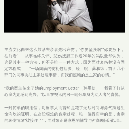
主流文化向来这么鼓励丧亲者走出哀伤，“你要坚强啊”“你要放下，
往前看”……从事临终关怀、悲伤抚慰工作逾20年的冯以量却认为，
这是其中一种方法，但不是唯一一种方式，因为面对哀伤并没有固
定方程式——“一场圆满的丧礼包括缘、殓、殡、葬和续，前面几个
部门的同事协助主家处理事情，而我们照顾的是主家的心情。”
“我的案主传来了她的Employment Letter（聘用信），我看了打从
心底为她感到高兴。”以量在视讯的另一端分享身为助人者的喜悦。
一封简单的聘用信，对当事人而言却是花了无尽时间与勇气跨越生
命沟坎的证明。在这段艰难的丧亲过程，唯一值得庆幸的是，丧亲
的哀伤情绪“被接住了”，而对象正是孝恩的辅导与咨商顾问冯以量。