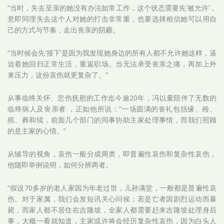
“当时，失去至亲的她没有办法如常工作，这个状态需要先‘被允许’，
意即同理失去这个人对她的打击非常重，也要选择相信她可以用自
己的方式与节奏，走出丧亲的阴霾。
“当时候会先‘接下’是因为我发现她身边的所有人都不允许她这样，逼
迫着她回归正常生活，重返职场。当无法承受丧亲之痛，再加上外
来压力，这份哀伤就更复杂了。”
从事临终关怀、悲伤抚慰的工作迄今逾20年，冯以量陪伴了无数的
临终病人及丧亲者 ，正如他所说：“一场圆满的丧礼包括缘、殓、
殡、葬和续，前面几个部门的同事协助主家处理事情，而我们照顾
的是主家的心情。”
从辅导的视角，哀伤一般分成两类，即普遍性哀伤和复杂性哀伤，
他随即举例说明，如何分辨两者。
“假设70多岁的老人家因为年老过世，儿孙满堂，一般都是普遍性哀
伤。对于家属，我们会发短讯关心问候；若是亡者因剧烈运动而暴
毙，而家人都不居住在吉隆坡，全家人都需要赶来吉隆坡处理身后
事，大概一看就知道，主家或许将会经历复杂性哀伤，因为白头人