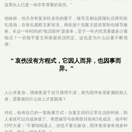
送黑头人已是一份非常厚重的哀伤。”
他续称，但凡存有复杂性哀伤的案子，辅导员都会跟随礼仪师到丧
礼现场，在丧礼观察主家状况，再依据个别案主提供客制化辅导服
务。长达一年时间的“电话陪伴”是基本，至于一年内究竟要拨多少通
电话？一切视乎案主和家庭状况而定。这也是为什么以量不断强
调：
” 哀伤没有方程式，它因人而异，也因事而
异。”
人心本复杂，情绪更是千丝万缕理不清，身为陪伴丧亲家属的助人
者，需要做到什么份上才算圆满？
对此，他有自己的一套衡量方式：当案主回归正常生活的时候，助
人者就可以功成身退了。孝恩辅导与咨商部目前有5名成员，他不时
叮咛大家：“不要咄咄逼人，但也不要太被动，陪伴丧亲者有很多种
方式，无法一招走天涯。”