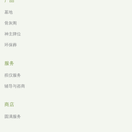
产品
墓地
骨灰阁
神主牌位
环保葬
服务
殡仪服务
辅导与咨商
商店
圆满服务