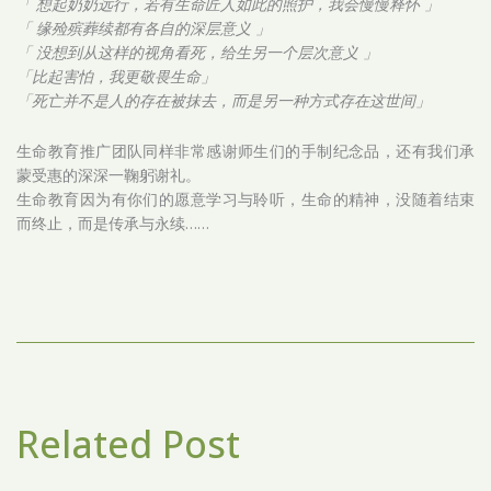
「 想起奶奶远行，若有生命匠人如此的照护，我会慢慢释怀 」
「 缘殓殡葬续都有各自的深层意义 」
「 没想到从这样的视角看死，给生另一个层次意义 」
「比起害怕，我更敬畏生命」
「死亡并不是人的存在被抹去，而是另一种方式存在这世间」
生命教育推广团队同样非常感谢师生们的手制纪念品，还有我们承
蒙受惠的深深一鞠躬谢礼。
生命教育因为有你们的愿意学习与聆听，生命的精神，没随着结束
而终止，而是传承与永续……
Related Post