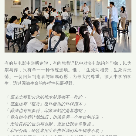
有的从电影中道听途说，有的凭着记忆中对丧礼隐约的印象，以为
殡与葬，只有单一一种传统选项。惟，「生死两相安，生死两无
憾」一切回归到逝者与家属心愿，为最大的尊重。循人中学的学
生，透过圆满生命的多样性拓展视野。
「 原来土葬和火化的棺木材质都不一样的 」
「 甚至还有『租赁』循环使用的环保棺木 」
「 葬法也有很多种，印象深刻的是墓志铭 」
「 骨灰植存葬让我惊叹，仿佛是另一个生命的传递 」
「 无语良师的告别与贡献，更是让我非常敬畏 」
「 和平公园，牺牲者用生命告诉我们和平得来不易 」