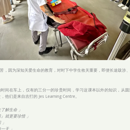
苦，因为深知关爱生命的教育，对时下中学生攸关重要，即便长途跋涉
的时间在车上，仅有的三分一的珍贵时间，学习这课本以外的知识，从圆
来自吉打的 Jes Learning Centre。
了解生命 」
』就更要珍惜 」
 」
一天 」