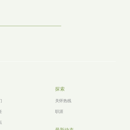
探索
们
关怀热线
任
职涯
点
最新动态