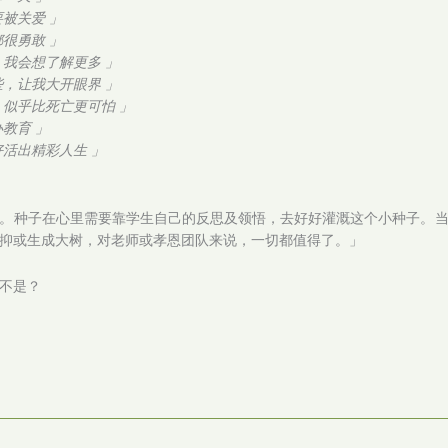
被关爱 」
很勇敢 」
，我会想了解更多 」
些，让我大开眼界 」
，似乎比死亡更可怕 」
教育 」
活出精彩人生 」
。种子在心里需要靠学生自己的反思及领悟，去好好灌溉这个小种子。
抑或生成大树，对老师或孝恩团队来说，一切都值得了。」
不是？