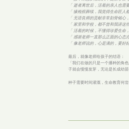
「 逝者离世后，活着的亲人也需要
「 缘殓殡葬续，我觉得生命匠人都
「 无语良师的贡献非常刻骨铭心
「 家里和学校，都不曾和我讲这
「 活着的时候，不懂得珍爱生命
「 感谢老师一直那么正面的心态办
「 像老师说的，心是满的，要好好
最后，就像老师给孩子的结语：
「我们在做的只是一个播种的角色
子就会慢慢发芽，无论是长成幼苗
种子需要时间灌溉，生命教育何尝