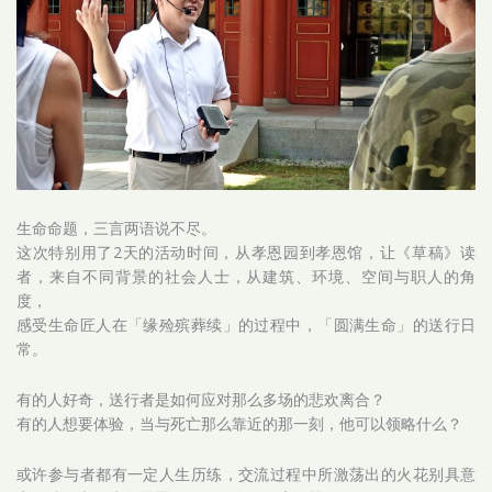
生命命题，三言两语说不尽。
这次特别用了2天的活动时间，从孝恩园到孝恩馆，让《草稿》读
者，来自不同背景的社会人士，从建筑、环境、空间与职人的角
度，
感受生命匠人在「缘殓殡葬续」的过程中，「圆满生命」的送行日
常。
有的人好奇，送行者是如何应对那么多场的悲欢离合？
有的人想要体验，当与死亡那么靠近的那一刻，他可以领略什么？
或许参与者都有一定人生历练，交流过程中所激荡出的火花别具意