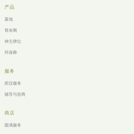
产品
墓地
骨灰阁
神主牌位
环保葬
服务
殡仪服务
辅导与咨商
商店
圆满服务